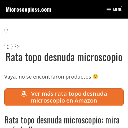
Saltar
Microscopioss.com
MENÚ
al
contenido
','
' ); } ?>
Rata topo desnuda microscopio
Vaya, no se encontraron productos
Ver más rata topo desnuda
microscopio en Amazon
Rata topo desnuda microscopio: mira