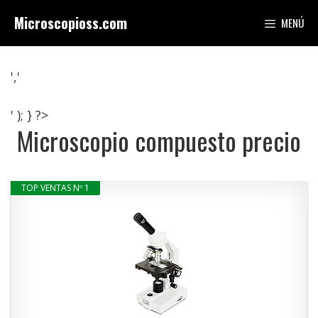
Saltar
Microscopioss.com
MENÚ
al
contenido
','
' ); } ?>
Microscopio compuesto precio
TOP VENTAS Nº 1