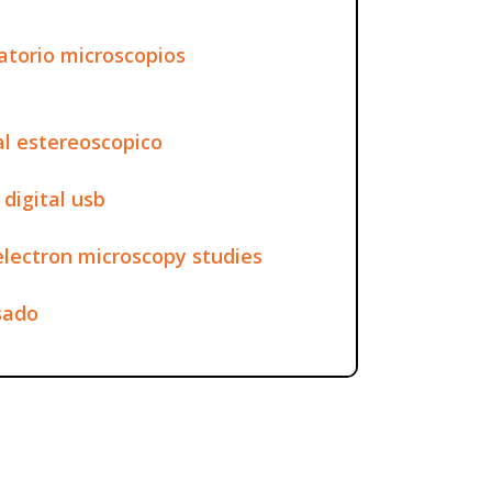
atorio microscopios
al estereoscopico
 digital usb
electron microscopy studies
sado