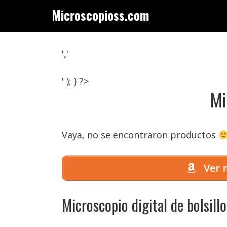
Saltar
Microscopioss.com
al
contenido
','
' ); } ?>
Mi
Vaya, no se encontraron productos
Ver m
Microscopio digital de bolsill