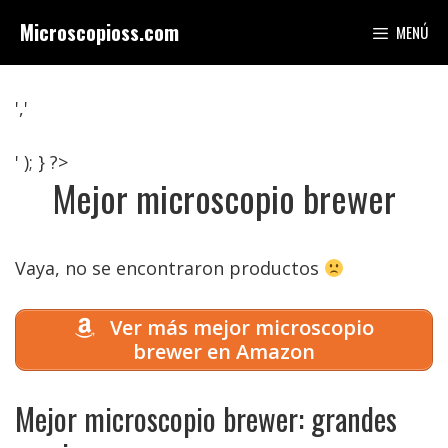
Saltar
Microscopioss.com
MENÚ
al
contenido
','
' ); } ?>
Mejor microscopio brewer
Vaya, no se encontraron productos
Ver más mejor microscopio
brewer en Amazon
Mejor microscopio brewer: grandes