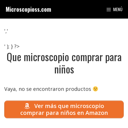
Saltar
Microscopioss.com
MENÚ
al
contenido
','
' ); } ?>
Que microscopio comprar para
niños
Vaya, no se encontraron productos
Ver más que microscopio
comprar para niños en Amazon