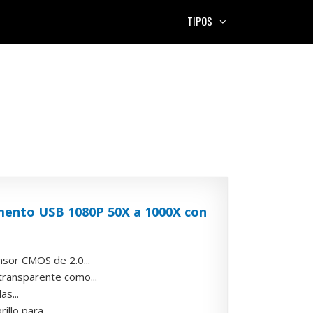
TIPOS
umento USB 1080P 50X a 1000X con
nsor CMOS de 2.0...
 transparente como...
as...
llo para...