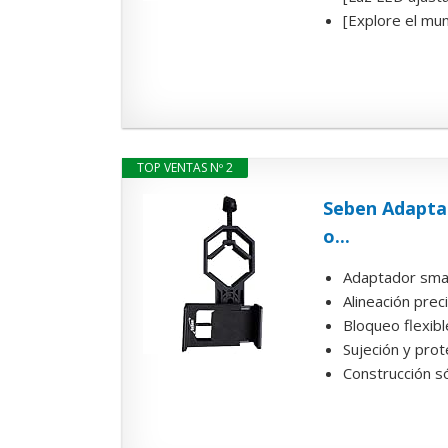
[Explore el mun
TOP VENTAS Nº 2
Seben Adaptad
o...
Adaptador smart
Alineación pre
Bloqueo flexibl
Sujeción y prot
Construcción só