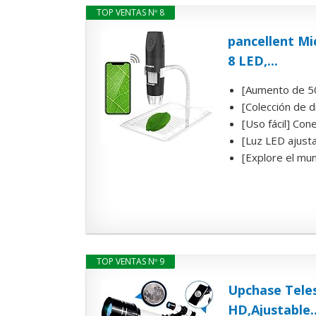
TOP VENTAS Nº 8
pancellent Mi
8 LED,...
[Aumento de 50X
[Colección de d
[Uso fácil] Con
[Luz LED ajustab
[Explore el mun
TOP VENTAS Nº 9
Upchase Tele
HD,Ajustable..