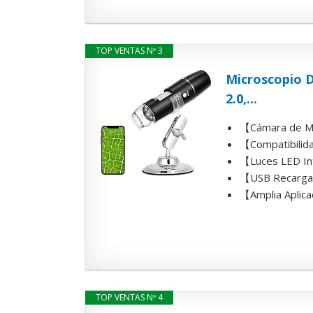
TOP VENTAS Nº 3
Microscopio D
2.0,...
【Cámara de Mic
【Compatibilidad
【Luces LED Int
【USB Recargable
【Amplia Aplica
TOP VENTAS Nº 4