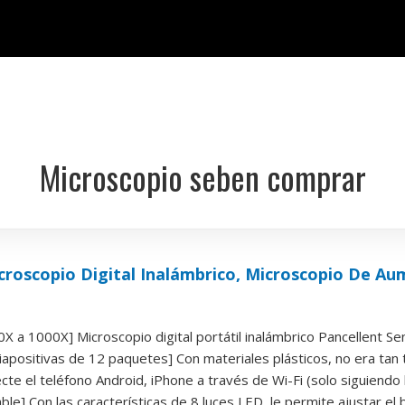
Microscopio seben comprar
croscopio Digital Inalámbrico, Microscopio De A
 a 1000X] Microscopio digital portátil inalámbrico Pancellent Se
iapositivas de 12 paquetes] Con materiales plásticos, no era tan
ecte el teléfono Android, iPhone a través de Wi-Fi (solo siguiendo l
le] Con las características de 8 luces LED, le permite ajustar el bri