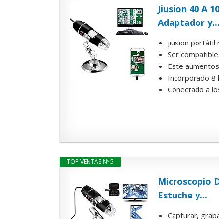
Jiusion 40 A 
Adaptador y..
jiusion portáti
Ser compatible
Este aumentos 
Incorporado 8 l
Conectado a los
TOP VENTAS Nº 5
Microscopio 
Estuche y...
Capturar, graba