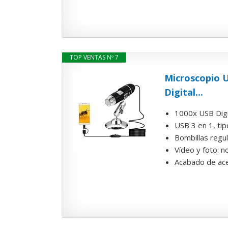
TOP VENTAS Nº 7
Microscopio U
Digital...
1000x USB Digit
USB 3 en 1, tip
Bombillas regu
Vídeo y foto: n
Acabado de acei