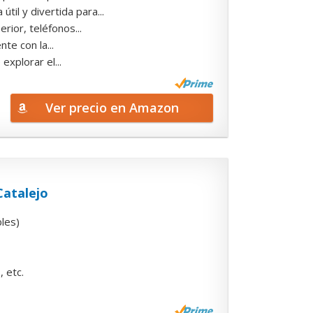
il y divertida para...
rior, teléfonos...
te con la...
explorar el...
Ver precio en Amazon
Catalejo
bles)
 etc.