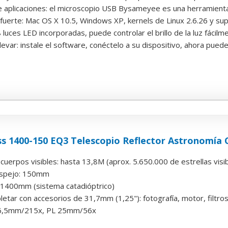
aplicaciones: el microscopio USB Bysameyee es una herramienta út
fuerte: Mac OS X 10.5, Windows XP, kernels de Linux 2.6.26 y supe
 luces LED incorporadas, puede controlar el brillo de la luz fácilmen
llevar: instale el software, conéctelo a su dispositivo, ahora puede 
s 1400-150 EQ3 Telescopio Reflector Astronomía 
uerpos visibles: hasta 13,8M (aprox. 5.650.000 de estrellas visi
espejo: 150mm
l: 1400mm (sistema catadióptrico)
tar con accesorios de 31,7mm (1,25"): fotografía, motor, filtros,
 6,5mm/215x, PL 25mm/56x