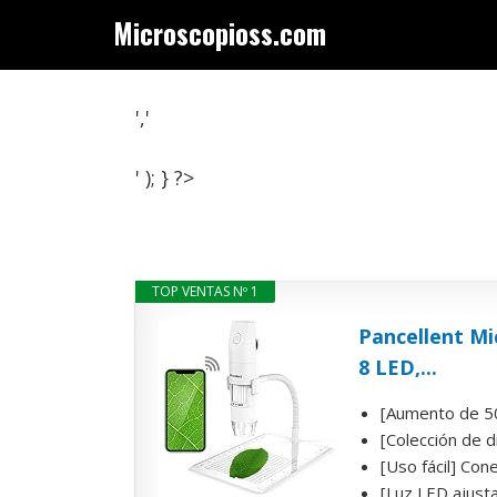
Saltar
Microscopioss.com
al
contenido
','
' ); } ?>
TOP VENTAS Nº 1
Pancellent Mi
8 LED,...
[Aumento de 50X
[Colección de d
[Uso fácil] Con
[Luz LED ajustab