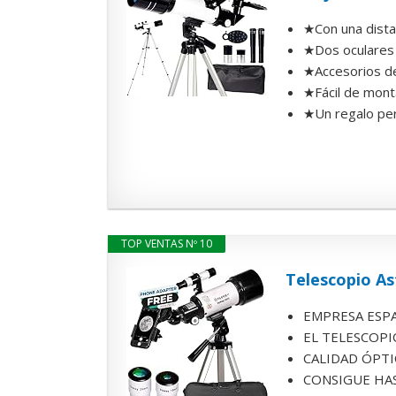
★Con una dista
★Dos oculares 
★Accesorios de
★Fácil de monta
★Un regalo perf
TOP VENTAS Nº 10
Telescopio As
EMPRESA ESPAÑ
EL TELESCOPI
CALIDAD ÓPTICA
CONSIGUE HAS