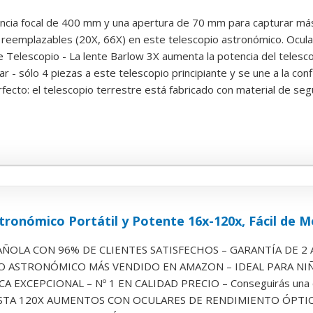
ncia focal de 400 mm y una apertura de 70 mm para capturar más 
reemplazables (20X, 66X) en este telescopio astronómico. Ocula
 Telescopio - La lente Barlow 3X aumenta la potencia del telesco
r - sólo 4 piezas a este telescopio principiante y se une a la confi
ecto: el telescopio terrestre está fabricado con material de segur
tronómico Portátil y Potente 16x-120x, Fácil de Mo
OLA CON 96% DE CLIENTES SATISFECHOS – GARANTÍA DE 2 AÑO
O ASTRONÓMICO MÁS VENDIDO EN AMAZON – IDEAL PARA NIÑO
 EXCEPCIONAL – Nº 1 EN CALIDAD PRECIO – Conseguirás una cla
TA 120X AUMENTOS CON OCULARES DE RENDIMIENTO ÓPTICO SU