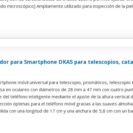
do microscópico] Ampliamente utilizado para inspección de la piel, 
or para Smartphone DKA5 para telescopios, catal
phone móvil universal para telescopio, prismáticos, telescopio te
cisa en oculares con diámetros de 28 mm a 47 mm con cuatro punto
e del teléfono inteligente mediante el ajuste de la altura vertical d
ección óptimas para el teléfono móvil gracias a las suaves almohadi
lida con una longitud de 17 cm y una anchura de 5,8 cm con un ba