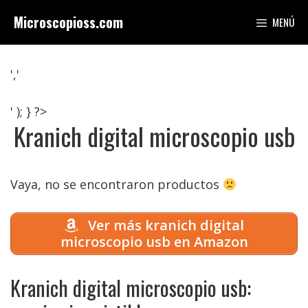
Saltar
Microscopioss.com
MENÚ
al
contenido
','
' ); } ?>
Kranich digital microscopio usb
Vaya, no se encontraron productos
Ver más kranich digital
microscopio usb en Amazon
Kranich digital microscopio usb: