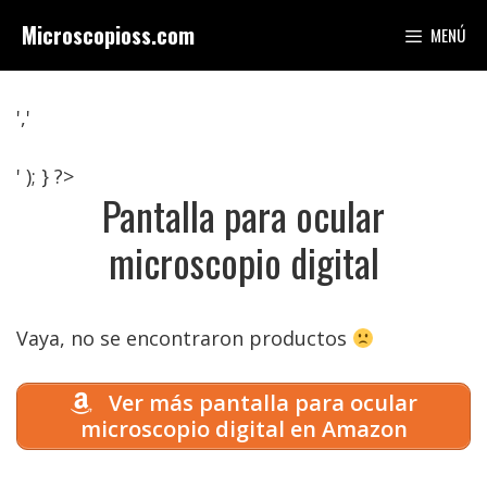
Saltar
Microscopioss.com
MENÚ
al
contenido
','
' ); } ?>
Pantalla para ocular
microscopio digital
Vaya, no se encontraron productos
Ver más pantalla para ocular
microscopio digital en Amazon