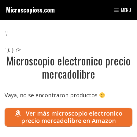
Saltar
Microscopioss.com
MENÚ
al
contenido
','
' ); } ?>
Microscopio electronico precio
mercadolibre
Vaya, no se encontraron productos
Ver más microscopio electronico
precio mercadolibre en Amazon