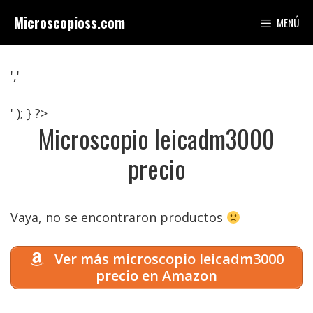
Saltar
Microscopioss.com
MENÚ
al
contenido
','
' ); } ?>
Microscopio leicadm3000
precio
Vaya, no se encontraron productos
Ver más microscopio leicadm3000
precio en Amazon