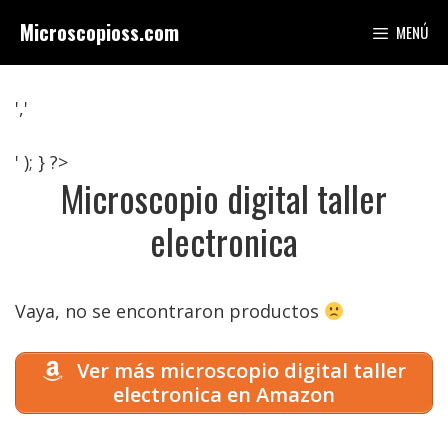
Saltar
Microscopioss.com
MENÚ
al
contenido
','
' ); } ?>
Microscopio digital taller
electronica
Vaya, no se encontraron productos
Ver más microscopio digital taller
electronica en Amazon