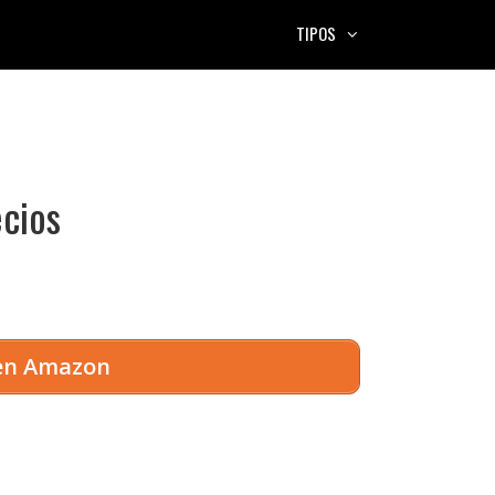
TIPOS
ecios
 en Amazon