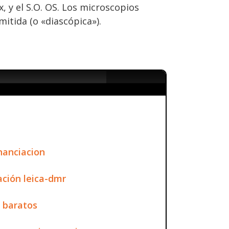
 y el S.O. OS. Los microscopios
mitida (o «diascópica»).
nanciacion
ción leica-dmr
s baratos