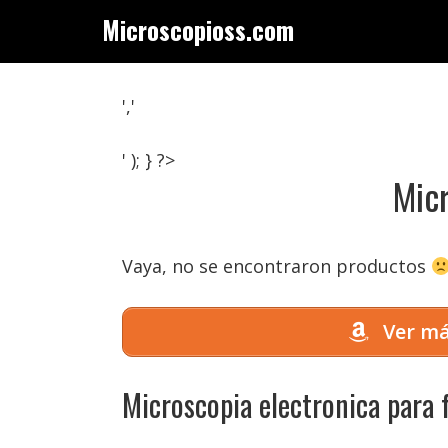
Saltar
Microscopioss.com
al
contenido
','
' ); } ?>
Micr
Vaya, no se encontraron productos
Ver má
Microscopia electronica para 