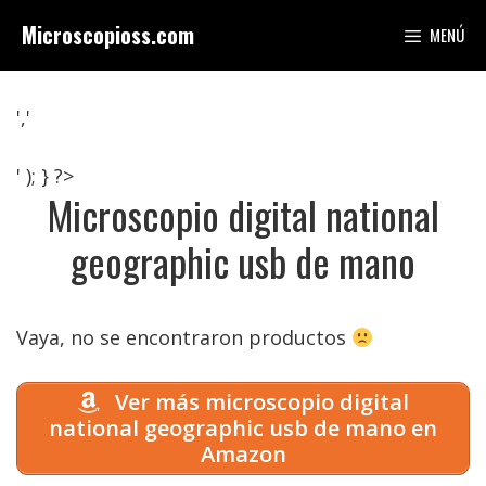
Saltar
Microscopioss.com
MENÚ
al
contenido
','
' ); } ?>
Microscopio digital national
geographic usb de mano
Vaya, no se encontraron productos
Ver más microscopio digital
national geographic usb de mano en
Amazon