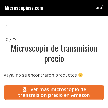
Saltar
Microscopioss.com
MENÚ
al
contenido
','
' ); } ?>
Microscopio de transmision
precio
Vaya, no se encontraron productos
Ver más microscopio de
transmision precio en Amazon