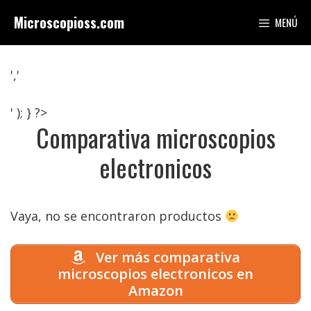
Saltar
Microscopioss.com
MENÚ
al
contenido
','
' ); } ?>
Comparativa microscopios
electronicos
Vaya, no se encontraron productos
Ver más comparativa
microscopios electronicos en
Amazon