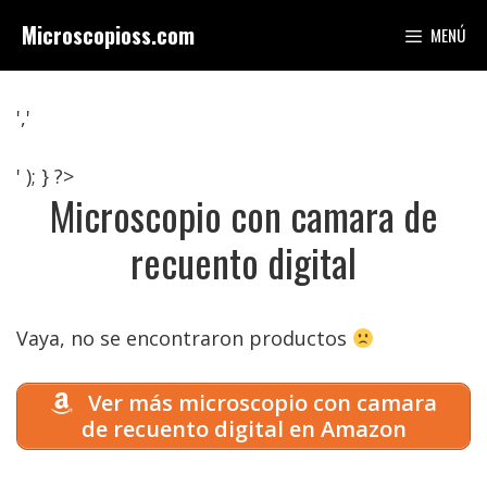
Saltar
Microscopioss.com
MENÚ
al
contenido
','
' ); } ?>
Microscopio con camara de
recuento digital
Vaya, no se encontraron productos
Ver más microscopio con camara
de recuento digital en Amazon