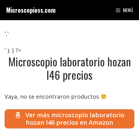
Saltar
Microscopioss.com
MENÚ
al
contenido
','
' ); } ?>
Microscopio laboratorio hozan
l46 precios
Vaya, no se encontraron productos
Ver más microscopio laboratorio
hozan l46 precios en Amazon