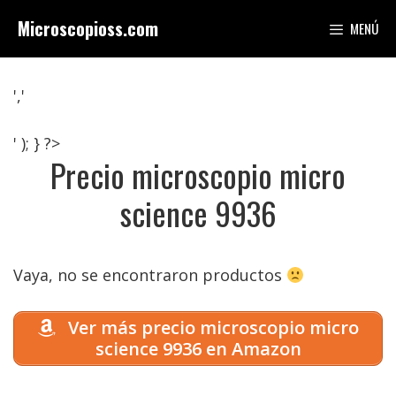
Saltar
Microscopioss.com
MENÚ
al
contenido
','
' ); } ?>
Precio microscopio micro
science 9936
Vaya, no se encontraron productos
Ver más precio microscopio micro
science 9936 en Amazon