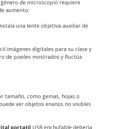
te género de microscopio requiere
 de aumento.
stala una lente objetiva auxiliar de
il imágenes digitales para su clase y
ro de pixeles mostrados y fluctúa
or tamaño, como gemas, hojas o
 puede ver objetos enanos no visibles
tal portatil
USB enchufable debería