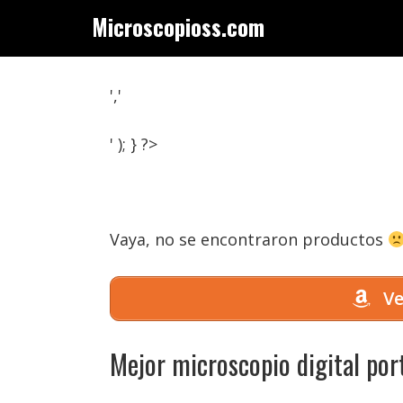
Saltar
Microscopioss.com
al
contenido
','
' ); } ?>
Vaya, no se encontraron productos
Ve
Mejor microscopio digital porta