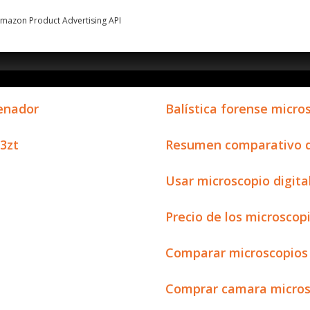
 Amazon Product Advertising API
denador
Balística forense micr
13zt
Resumen comparativo de
Usar microscopio digita
Precio de los microscop
Comparar microscopios
Comprar camara microsc