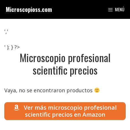
Saltar
Microscopioss.com
MENÚ
al
contenido
','
' ); } ?>
Microscopio profesional
scientific precios
Vaya, no se encontraron productos
Ver más microscopio profesional
scientific precios en Amazon