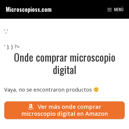
Saltar
Microscopioss.com
MENÚ
al
contenido
','
' ); } ?>
Onde comprar microscopio
digital
Vaya, no se encontraron productos
Ver más onde comprar
microscopio digital en Amazon