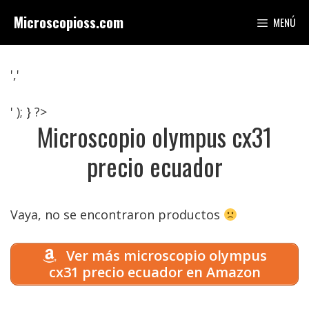
Saltar
Microscopioss.com
MENÚ
al
contenido
','
' ); } ?>
Microscopio olympus cx31
precio ecuador
Vaya, no se encontraron productos
Ver más microscopio olympus
cx31 precio ecuador en Amazon