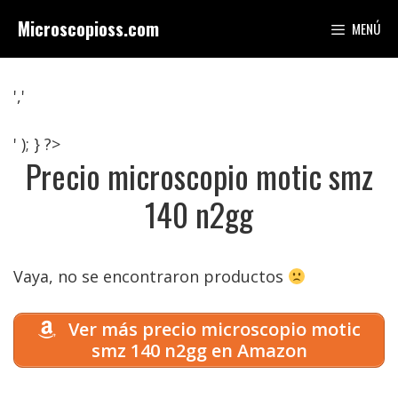
Saltar
Microscopioss.com
MENÚ
al
contenido
','
' ); } ?>
Precio microscopio motic smz
140 n2gg
Vaya, no se encontraron productos
Ver más precio microscopio motic
smz 140 n2gg en Amazon