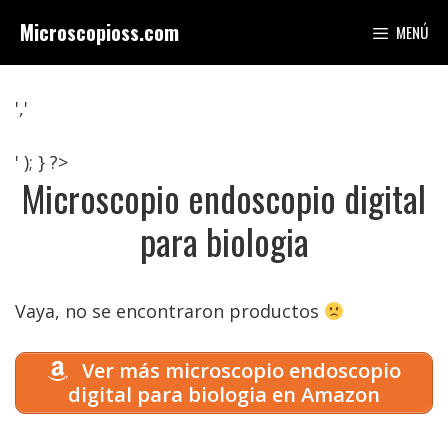
Saltar
Microscopioss.com
MENÚ
al
contenido
','
' ); } ?>
Microscopio endoscopio digital
para biologia
Vaya, no se encontraron productos
Ver más microscopio endoscopio
digital para biologia en Amazon