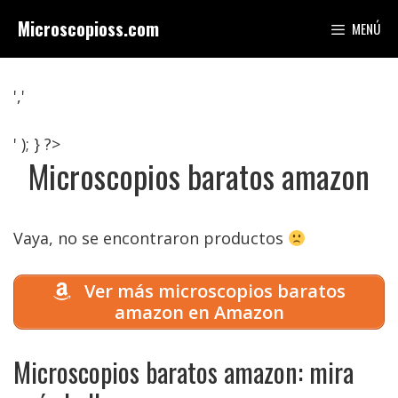
Saltar
Microscopioss.com
MENÚ
al
contenido
','
' ); } ?>
Microscopios baratos amazon
Vaya, no se encontraron productos
Ver más microscopios baratos
amazon en Amazon
Microscopios baratos amazon: mira