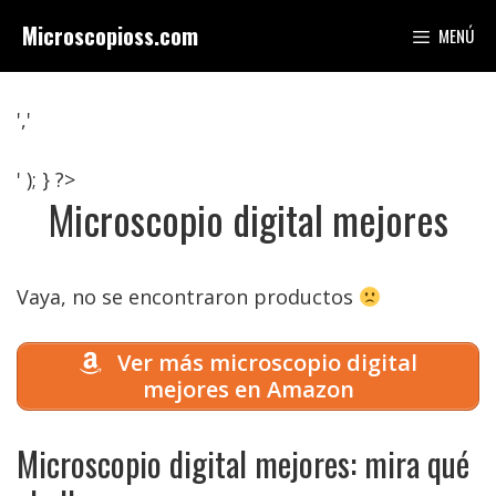
Saltar
Microscopioss.com
MENÚ
al
contenido
','
' ); } ?>
Microscopio digital mejores
Vaya, no se encontraron productos
Ver más microscopio digital
mejores en Amazon
Microscopio digital mejores: mira qué