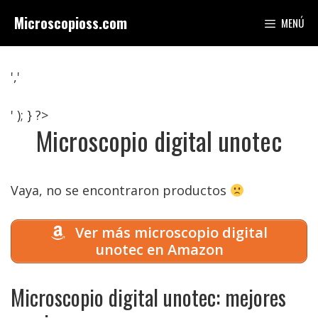
Saltar
Microscopioss.com
MENÚ
al
contenido
','
' ); } ?>
Microscopio digital unotec
Vaya, no se encontraron productos
Ver más microscopio digital
unotec en Amazon
Microscopio digital unotec: mejores