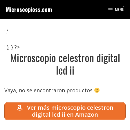
Saltar
Microscopioss.com
MENÚ
al
contenido
','
' ); } ?>
Microscopio celestron digital
lcd ii
Vaya, no se encontraron productos
Ver más microscopio celestron
digital lcd ii en Amazon