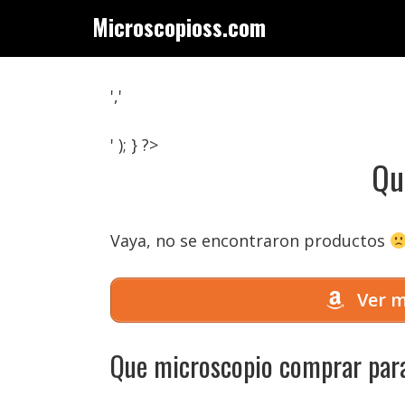
Saltar
Microscopioss.com
al
contenido
','
' ); } ?>
Qu
Vaya, no se encontraron productos
Ver m
Que microscopio comprar para