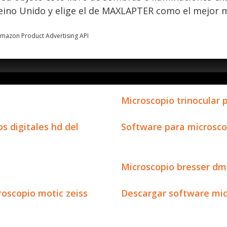
eino Unido y elige el de MAXLAPTER como el mejor m
 Amazon Product Advertising API
l
Microscopio trinocular 
s digitales hd del
Software para microscop
Microscopio bresser dm4
oscopio motic zeiss
Descargar software micr