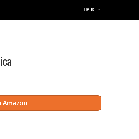
TIPOS
ica
en Amazon