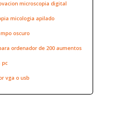
vacion microscopia digital
opia micologia apilado
ampo oscuro
l para ordenador de 200 aumentos
a pc
or vga o usb