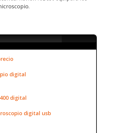
icroscopio.
precio
io digital
00 digital
oscopio digital usb