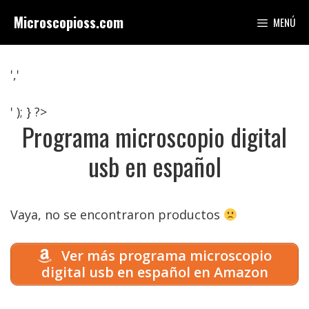
Saltar
Microscopioss.com
MENÚ
al
contenido
','
' ); } ?>
Programa microscopio digital
usb en español
Vaya, no se encontraron productos
Ver más programa microscopio
digital usb en español en Amazon