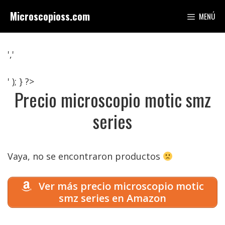
Saltar
Microscopioss.com
MENÚ
al
contenido
','
' ); } ?>
Precio microscopio motic smz
series
Vaya, no se encontraron productos
Ver más precio microscopio motic
smz series en Amazon