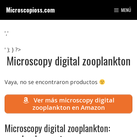
Saltar
Microscopioss.com
MENÚ
al
contenido
','
' ); } ?>
Microscopy digital zooplankton
Vaya, no se encontraron productos
Ver más microscopy digital
zooplankton en Amazon
Microscopy digital zooplankton: