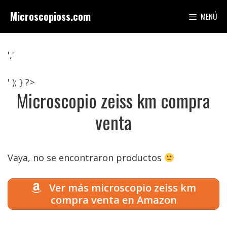
Saltar
Microscopioss.com
MENÚ
al
contenido
','
' ); } ?>
Microscopio zeiss km compra
venta
Vaya, no se encontraron productos
Ver más microscopio zeiss km
compra venta en Amazon