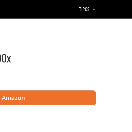
TIPOS
00x
en Amazon