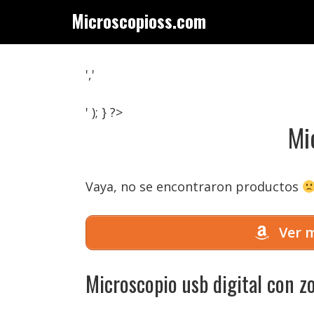
Saltar
Microscopioss.com
al
contenido
','
' ); } ?>
Mi
Vaya, no se encontraron productos
Ver m
Microscopio usb digital con 