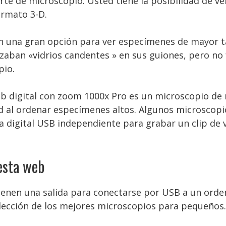
te de microscopio. Usted tiene la posibilidad de ve
formato 3-D.
n una gran opción para ver especímenes de mayor 
izaban «vidrios candentes » en sus guiones, pero no 
pio.
b digital con zoom 1000x Pro es un microscopio de
dad al ordenar especímenes altos. Algunos microscop
digital USB independiente para grabar un clip de ví
esta web
enen una salida para conectarse por USB a un ordena
elección de los mejores microscopios para pequeños.