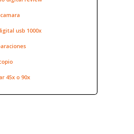
n camara
igital usb 1000x
paraciones
copio
r 45x o 90x