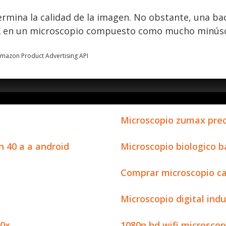
rmina la calidad de la imagen. No obstante, una ba
0X en un microscopio compuesto como mucho minúsc
 Amazon Product Advertising API
Microscopio zumax prec
n 40 a a android
Microscopio biologico b
Comprar microscopio ca
Microscopio digital indu
00x
1080p hd wifi microscop