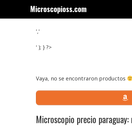
Saltar
Microscopioss.com
al
contenido
','
' ); } ?>
Vaya, no se encontraron productos
Microscopio precio paraguay: 