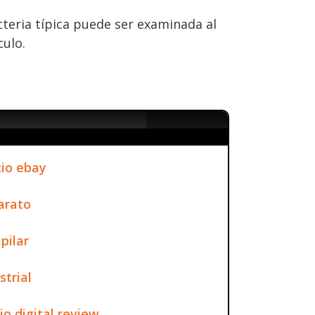
cteria típica puede ser examinada al
ulo.
io ebay
arato
pilar
strial
io digital review