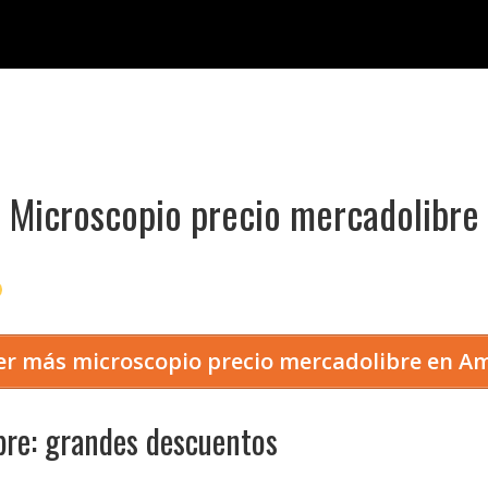
Microscopio precio mercadolibre
r más microscopio precio mercadolibre en A
bre: grandes descuentos