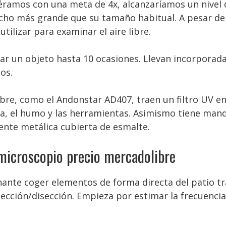
iéramos con una meta de 4x, alcanzaríamos un nivel
ho más grande que su tamaño habitual. A pesar de s
ilizar para examinar el aire libre.
iar un objeto hasta 10 ocasiones. Llevan incorporad
os.
re, como el Andonstar AD407, traen un filtro UV en 
ra, el humo y las herramientas. Asimismo tiene mand
nte metálica cubierta de esmalte.
microscopio precio mercadolibre
te coger elementos de forma directa del patio trase
ección/disección. Empieza por estimar la frecuencia