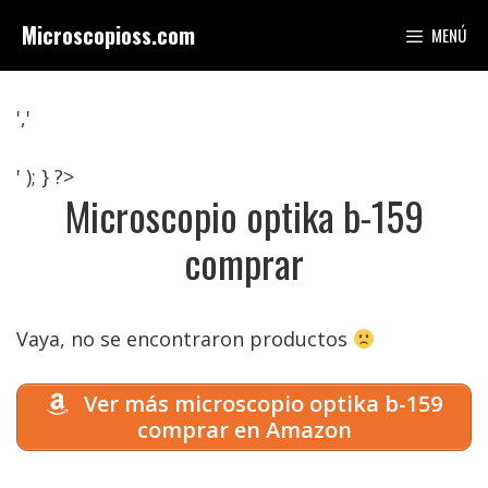
Saltar
Microscopioss.com
MENÚ
al
contenido
','
' ); } ?>
Microscopio optika b-159
comprar
Vaya, no se encontraron productos
Ver más microscopio optika b-159
comprar en Amazon