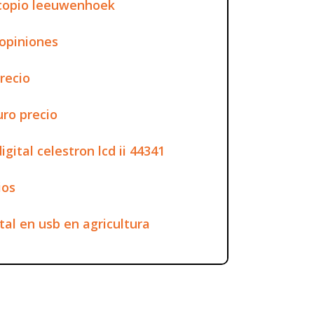
scopio leeuwenhoek
 opiniones
recio
ro precio
igital celestron lcd ii 44341
ios
tal en usb en agricultura