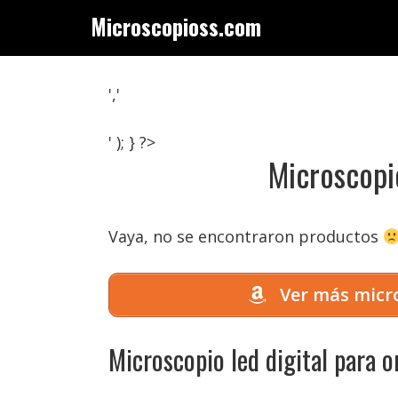
Saltar
Microscopioss.com
al
contenido
','
' ); } ?>
Microscopi
Vaya, no se encontraron productos
Ver más micro
Microscopio led digital para 