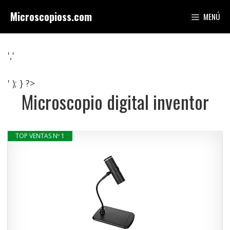
Saltar
Microscopioss.com
MENÚ
al
contenido
','
' ); } ?>
Microscopio digital inventor
TOP VENTAS Nº 1