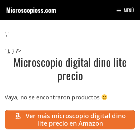
Saltar
Microscopioss.com
MENÚ
al
contenido
','
' ); } ?>
Microscopio digital dino lite
precio
Vaya, no se encontraron productos
Ver más microscopio digital dino
lite precio en Amazon