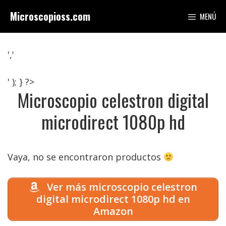
Saltar
Microscopioss.com
MENÚ
al
contenido
','
' ); } ?>
Microscopio celestron digital
microdirect 1080p hd
Vaya, no se encontraron productos
Ver más microscopio celestron
digital microdirect 1080p hd en
Amazon