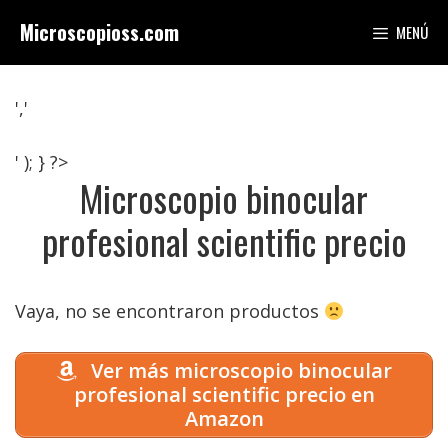
Saltar
Microscopioss.com
MENÚ
al
contenido
','
' ); } ?>
Microscopio binocular
profesional scientific precio
Vaya, no se encontraron productos
Ver más microscopio binocular
profesional scientific precio en
Amazon