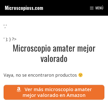
Saltar
Microscopioss.com
MENÚ
al
contenido
','
' ); } ?>
Microscopio amater mejor
valorado
Vaya, no se encontraron productos
Ver más microscopio amater
mejor valorado en Amazon