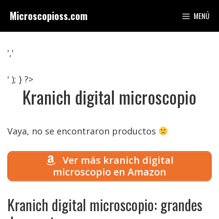
Saltar
Microscopioss.com
MENÚ
al
contenido
','
' ); } ?>
Kranich digital microscopio
Vaya, no se encontraron productos
Ver más kranich digital
microscopio en Amazon
Kranich digital microscopio: grandes