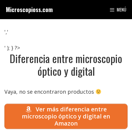
Saltar
Microscopioss.com
MENÚ
al
contenido
','
' ); } ?>
Diferencia entre microscopio
óptico y digital
Vaya, no se encontraron productos
Ver más diferencia entre
microscopio óptico y digital en
Amazon